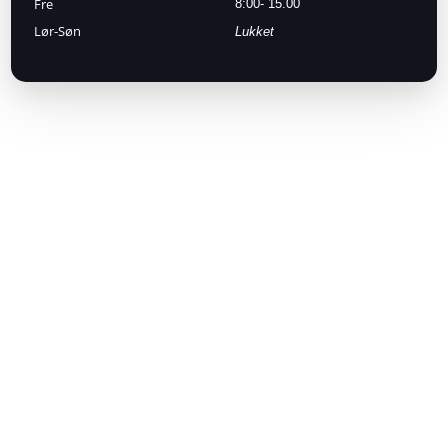
Fre​
8:00- 15.00​
Lør-Søn
Lukket