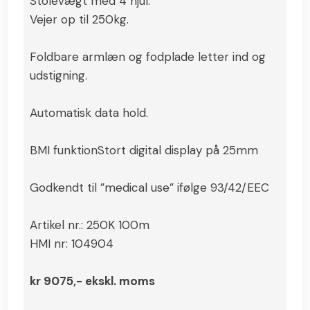
Stolevægt med 4 hjul.
Vejer op til 250kg.
Foldbare armlæn og fodplade letter ind og
udstigning.
Automatisk data hold.
BMI funktionStort digital display på 25mm
Godkendt til ”medical use” ifølge 93/42/EEC
Artikel nr.: 250K 100m
HMI nr: 104904
kr 9075,- ekskl. moms